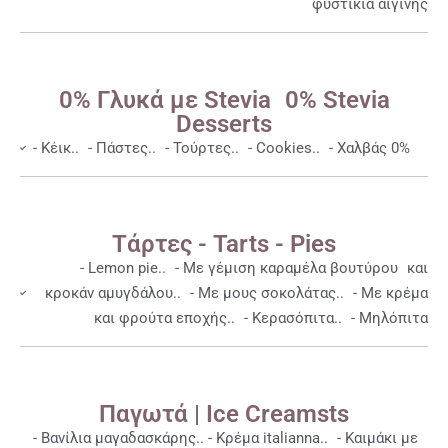
φυστίκια αιγίνης
0% Γλυκά με Stevia 0% Stevia
Desserts
- Κέικ.. - Πάστες.. - Τούρτες.. - Cookies.. - Χαλβάς 0%
Τάρτες - Tarts - Pies
- Lemon pie.. - Με γέμιση καραμέλα βουτύρου και
κροκάν αμυγδάλου.. - Με μους σοκολάτας.. - Με κρέμα
και φρούτα εποχής.. - Κερασόπιτα.. - Μηλόπιτα
Παγωτά | Ice Creamsts
- Βανίλια μαγαδασκάρης.. - Κρέμα italianna.. - Καιμάκι με