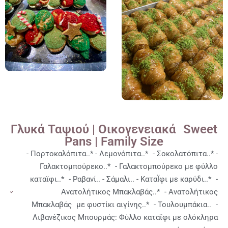
Γλυκά Ταψιού | Οικογενειακά Sweet
Pans | Family Size
- Πορτοκαλόπιτα..* - Λεμονόπιτα..* - Σοκολατόπιτα..* -
Γαλακτομπούρεκο..* - Γαλακτομπούρεκο με φύλλο
καταϊφι..* - Ραβανί.. - Σάμαλι.. - ΚαταΪφι με καρύδι..* -
Ανατολήτικος Μπακλαβάς..* - Ανατολήτικος
Μπακλαβάς με φυστίκι αιγίνης..* - Τουλουμπάκια.. -
Λιβανέζικος Μπουρμάς: Φύλλο καταϊφι με ολόκληρα