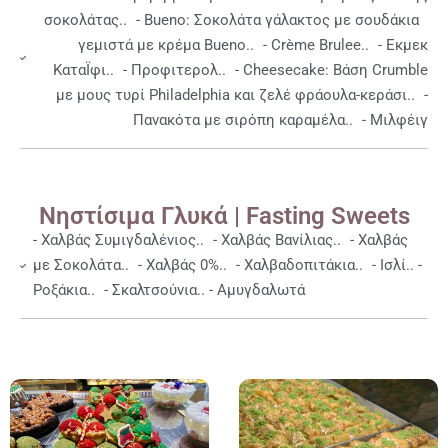
σοκολάτας.. - Bueno: Σοκολάτα γάλακτος με σουδάκια
γεμιστά με κρέμα Bueno.. - Crème Brulee.. - Εκμεκ
ΚαταΪφι.. - Προφιτερολ.. - Cheesecake: Βάση Crumble
με μους τυρί Philadelphia και ζελέ φράουλα-κεράσι.. -
Πανακότα με σιρόπη καραμέλα.. - Μιλφέιγ
Νηστίσιμα Γλυκά | Fasting Sweets
- Χαλβάς Συμιγδαλένιος.. - Χαλβάς Βανίλιας.. - Χαλβάς
με Σοκολάτα.. - Χαλβάς 0%.. - Χαλβαδοπιτάκια.. - Ισλί.. -
Ροξάκια.. - Σκαλτσούνια.. - Αμυγδαλωτά