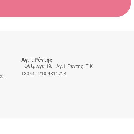
Αγ. Ι. Ρέντης
Φλέμινγκ 19, Αγ. Ι. Ρέντης, Τ.Κ
,
18344 - 210-4811724
9 -