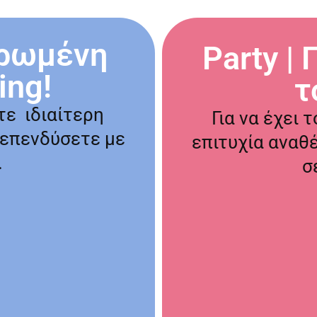
ηρωμένη
Party |
ing!
τ
τε ιδιαίτερη
Για να έχει
 επενδύσετε με
επιτυχία αναθέ
.
σ