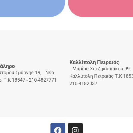
Καλλίπολη Πειραιάς
άληρο
Μαρίας Χατζηκυριάκου 99
στόμου Σμύρνης 19, Νέο
Καλλίπολη Πειραιάς Τ.Κ 1853
, Τ.Κ 18547 - 210-4827771
210-4182037