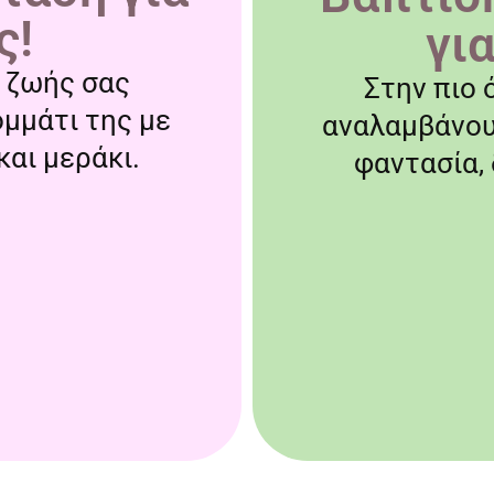
ς!
γι
ς ζωής σας
Στην πιο 
ομμάτι της με
αναλαμβάνουμ
αι μεράκι.
φαντασία,